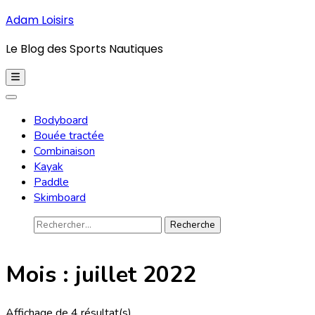
Aller
Adam Loisirs
au
Le Blog des Sports Nautiques
contenu
(Pressez
Entrée)
Bodyboard
Bouée tractée
Combinaison
Kayak
Paddle
Skimboard
Recherche
pour
:
Mois :
juillet 2022
Affichage de 4 résultat(s)